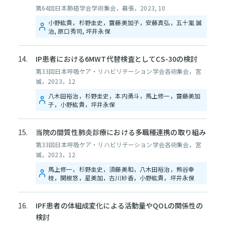
第64回日本肺癌学会学術集会，幕張，2023, 10
小野紘貴，杉野圭史，齋藤美加子，安藤真弘，五十嵐 誠
治, 原口秀司, 坪井永保
IP患者における6MWT代替検査としてCS-30の検討
第33回日本呼吸ケア・リハビリテーション学会各術集会，宮
城，2023，12
八木田裕治，杉野圭史，本内勇斗，馬上修一，齋藤美加
子，小野紘貴，坪井永保
当院の間質性肺炎診療における多職種連携の取り組み
第33回日本呼吸ケア・リハビリテーション学会各術集会，宮
城，2023，12
馬上修一，杉野圭史，須藤美和，八木田裕治，熊谷幸
枝，関根悠，星美加，古川紗香，小野紘貴，坪井永保
IPF患者の体組成変化による活動量やQOLの関係性の
検討