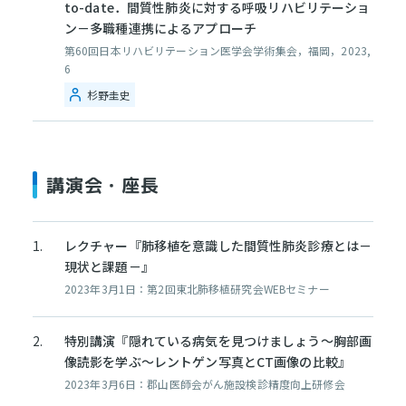
to-date．間質性肺炎に対する呼吸リハビリテーショ
ン－多職種連携によるアプローチ
第60回日本リハビリテーション医学会学術集会，福岡，2023,
6
杉野圭史
講演会・座長
レクチャー『肺移植を意識した間質性肺炎診療とは－
現状と課題－』
2023年3月1日：第2回東北肺移植研究会WEBセミナー
特別講演『隠れている病気を見つけましょう～胸部画
像読影を学ぶ～レントゲン写真とCT画像の比較』
2023年3月6日：郡山医師会がん施設検診精度向上研修会