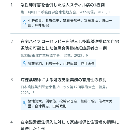
急性肺障害を合併した成人スティル病の1症例
第116回日本呼吸器学会東北地方会，Web開催，2023, 3
小野紘貴，杉野圭史，齋藤美加子，安藤真弘，青山一
郎，坪井永保
在宅ハイフローセラピーを導入し多職種連携にて自宅
退院を可能とした気腫合併肺線維症患者の一例
第33回東北作業療法学会，宮城，2023，6
須藤美和，杉野圭史，小野紘貴，坪井永保
病棟薬剤師による処方支援業務の有用性の検討
日本病院薬剤師会東北ブロック第12回学術大会，福島，
2023，6
築地洸大，関根悠，松崎安也奈，加藤千絵，佐々木美
里，合津貴志，田崎政則
在宅酸素療法導入に対して家族指導と住環境の調整に
難渋した１例