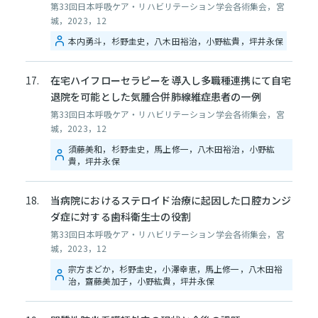
第33回日本呼吸ケア・リハビリテーション学会各術集会，宮
城，2023，12
本内勇斗，杉野圭史，八木田裕治，小野紘貴，坪井永保
在宅ハイフローセラピーを導入し多職種連携にて自宅
退院を可能とした気腫合併肺線維症患者の一例
第33回日本呼吸ケア・リハビリテーション学会各術集会，宮
城，2023，12
須藤美和，杉野圭史，馬上修一，八木田裕治，小野紘
貴，坪井永保
当病院におけるステロイド治療に起因した口腔カンジ
ダ症に対する歯科衛生士の役割
第33回日本呼吸ケア・リハビリテーション学会各術集会，宮
城，2023，12
宗方まどか，杉野圭史，小澤幸恵，馬上修一，八木田裕
治，齋藤美加子，小野紘貴，坪井永保