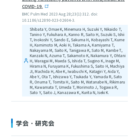
COVID-19.
BMC Pulm Med 2023 Aug 28;23(1):312. doi:
10.1186/s12890-023-02604-3.
Shibata Y, Omae K, Minemura H, Suzuki Y, Nikaido T,
Tanino Y, Fukuhara A, Kanno R, Saito H, Suzuki S, Ishii
T, Inokoshi Y, Sando E, Sakuma H, Kobayashi T, Kume
H, Kamimoto M, Aoki H, Takama A, Kamiyama T,
Nakayama M, Saito K, Tanigawa K, Sato M, Kambe T,
Kanzaki N, Azuma T, Sakamoto K, Nakamura Y, Ohtani
H, Waragai M, Maeda S, Ishida T, Sugino K, Inage M,
Hirama N, Furuyama K, Fukushima S, Saito H, Machiya
JI, Machida H, Abe K, Iwabuchi K, Katagiri Y, Aida Y,
Abe Y, Ota T, Ishizawa Y, Tsukada Y, Yamada R, Sato
R, Onuma T, Tomita H, Saito M, Watanabe N, Rikimaru
M, Kawamata T, Umeda T, Morimoto J, Togawa R,
Sato Y, Saito J, Kanazawa K, Kurita N, Iseki K.
学会・研究会