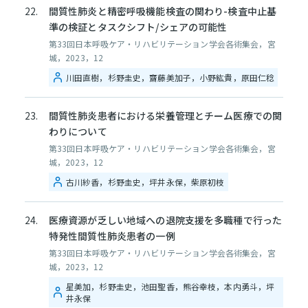
間質性肺炎と精密呼吸機能検査の関わり-検査中止基
準の検証とタスクシフト/シェアの可能性
第33回日本呼吸ケア・リハビリテーション学会各術集会，宮
城，2023，12
川田直樹，杉野圭史，齋藤美加子，小野紘貴，原田仁稔
間質性肺炎患者における栄養管理とチーム医療での関
わりについて
第33回日本呼吸ケア・リハビリテーション学会各術集会，宮
城，2023，12
古川紗香，杉野圭史，坪井永保，柴原初枝
医療資源が乏しい地域への退院支援を多職種で行った
特発性間質性肺炎患者の一例
第33回日本呼吸ケア・リハビリテーション学会各術集会，宮
城，2023，12
星美加，杉野圭史，池田聖香，熊谷幸枝，本内勇斗，坪
井永保