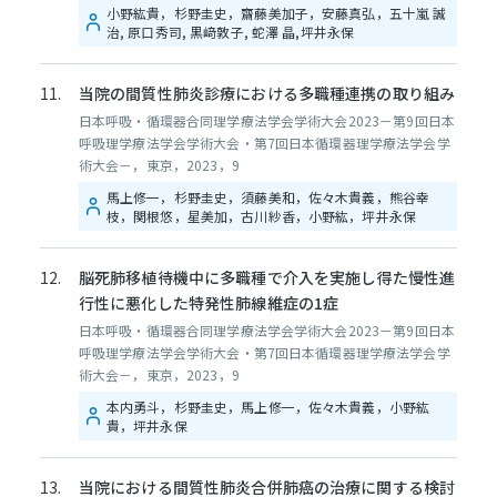
小野紘貴，杉野圭史，齋藤美加子，安藤真弘，五十嵐 誠
治, 原口秀司, 黒﨑敦子, 蛇澤 晶,坪井永保
当院の間質性肺炎診療における多職種連携の取り組み
日本呼吸・循環器合同理学療法学会学術大会2023－第9回日本
呼吸理学療法学会学術大会・第7回日本循環器理学療法学会学
術大会－，東京，2023，9
馬上修一，杉野圭史，須藤美和，佐々木貴義，熊谷幸
枝，関根悠，星美加，古川紗香，小野紘，坪井永保
脳死肺移植待機中に多職種で介入を実施し得た慢性進
行性に悪化した特発性肺線維症の1症
日本呼吸・循環器合同理学療法学会学術大会2023－第9回日本
呼吸理学療法学会学術大会・第7回日本循環器理学療法学会学
術大会－，東京，2023，9
本内勇斗，杉野圭史，馬上修一，佐々木貴義，小野紘
貴，坪井永保
当院における間質性肺炎合併肺癌の治療に関する検討