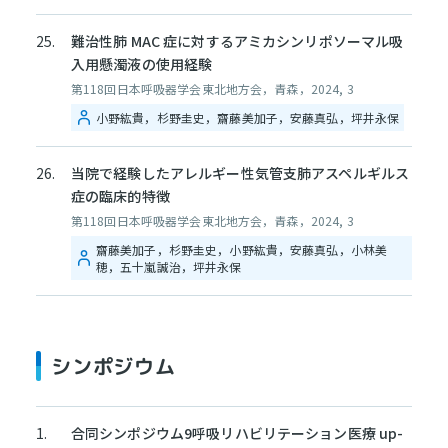
難治性肺 MAC 症に対するアミカシンリポソーマル吸
入用懸濁液の使用経験
第118回日本呼吸器学会東北地方会，青森，2024, 3
小野紘貴，杉野圭史，齋藤美加子，安藤真弘，坪井永保
当院で経験したアレルギー性気管支肺アスペルギルス
症の臨床的特徴
第118回日本呼吸器学会東北地方会，青森，2024, 3
齋藤美加子，杉野圭史，小野紘貴，安藤真弘，小林美
穂，五十嵐誠治，坪井永保
シンポジウム
合同シンポジウム9呼吸リハビリテーション医療 up-