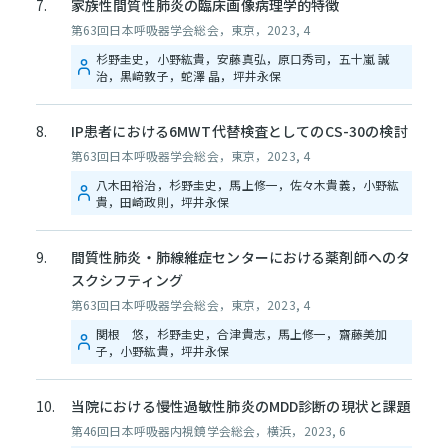
家族性間質性肺炎の臨床画像病理学的特徴
第63回日本呼吸器学会総会，東京，2023, 4
杉野圭史，小野紘貴，安藤真弘，原口秀司，五十嵐 誠
治，黒﨑敦子，蛇澤 晶，坪井永保
IP患者における6MWT代替検査としてのCS-30の検討
第63回日本呼吸器学会総会，東京，2023, 4
八木田裕治，杉野圭史，馬上修一，佐々木貴義，小野紘
貴，田崎政則，坪井永保
間質性肺炎・肺線維症センターにおける薬剤師へのタ
スクシフティング
第63回日本呼吸器学会総会，東京，2023, 4
関根 悠，杉野圭史，合津貴志，馬上修一，齋藤美加
子，小野紘貴，坪井永保
当院における慢性過敏性肺炎のMDD診断の現状と課題
第46回日本呼吸器内視鏡学会総会，横浜，2023, 6