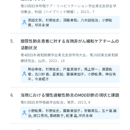
第10回日本呼吸ケア・リハビリテーション学会東北支部会学
術集会，秋田（ハイブリッド開催），2023，7
恩田文奈，杉野圭史，須藤美和，八木田裕治，小野紘
貴，坪井永保
間質性肺炎患者に対する当院非がん緩和ケアチームの
活動状況
第4回日本緩和医療学会東北支部学術大会，第26回東北緩和医
療研究会，山形，2023，10
熊谷幸枝，杉野圭史，戸室真理子，馬上修一，渡邉紘
章，古川紗香，星美加，齋藤美加子，小野紘貴，神谷浩
平，今泉昭子
当院における慢性過敏性肺炎のMDD診断の現状と課題
第63回日本呼吸器学会総会，東京，2023, 4
小野紘貴，杉野圭史，齋藤美加子，安藤真弘，五十嵐 誠
治, 原口秀司, 黒﨑敦子, 蛇澤 晶,坪井永保