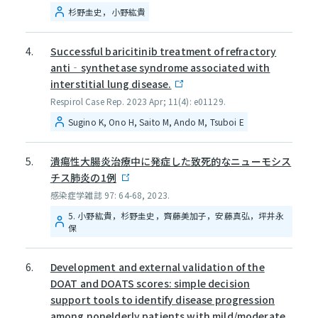
杉野圭史，小野紘貴
Successful baricitinib treatment of refractory
anti‐synthetase syndrome associated with
interstitial lung disease.
Respirol Case Rep. 2023 Apr; 11(4): e01129.
Sugino K, Ono H, Saito M, Ando M, Tsuboi E
潰瘍性大腸炎治療中に発症した致死的なニューモシス
チス肺炎の1例
感染症学雑誌 97: 64-68, 2023.
5. 小野紘貴，杉野圭史，齊藤美加子，安藤真弘，坪井永
保
Development and external validation of the
DOAT and DOATS scores: simple decision
support tools to identify disease progression
among nonelderly patients with mild/moderate